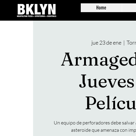
Home
jue 23 de ene
  |  
Tor
Armaged
Jueves
Pelícu
Un equipo de perforadores debe salvar 
asteroide que amenaza con impa