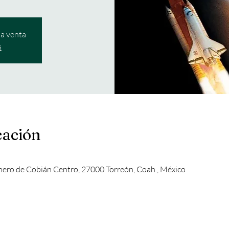
la venta
s
cación
mero de Cobián Centro, 27000 Torreón, Coah., México