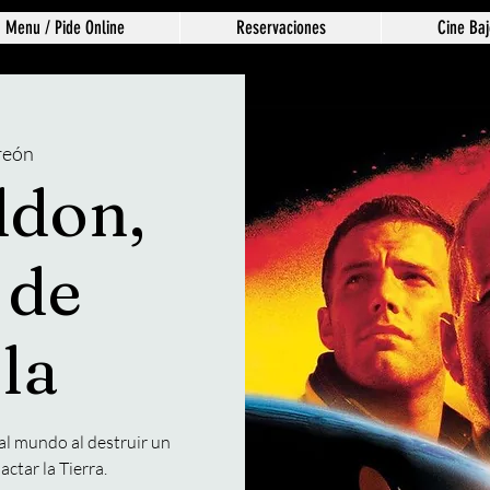
Menu / Pide Online
Reservaciones
Cine Baj
reón
don,
 de
la
al mundo al destruir un
ctar la Tierra.