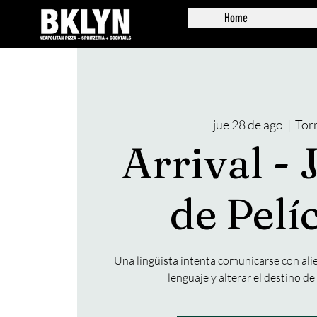
Home
jue 28 de ago
  |  
Tor
Arrival - 
de Pelí
Una lingüista intenta comunicarse con ali
lenguaje y alterar el destino d