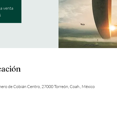
la venta
s
cación
mero de Cobián Centro, 27000 Torreón, Coah., México