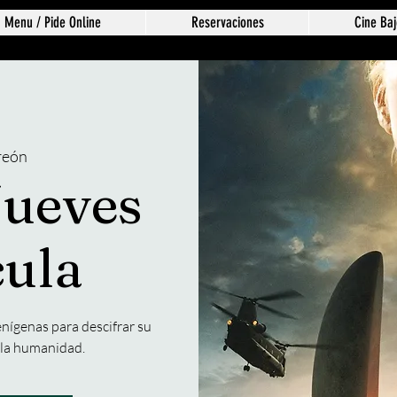
Menu / Pide Online
Reservaciones
Cine Baj
reón
Jueves
cula
enígenas para descifrar su
e la humanidad.