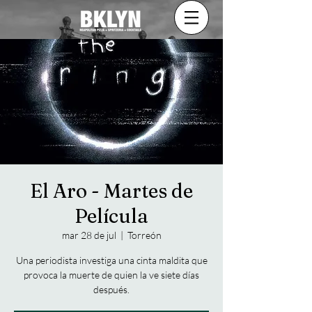
El Aro - Martes de
Película
mar 28 de jul
  |  
Torreón
Una periodista investiga una cinta maldita que
provoca la muerte de quien la ve siete días
después.