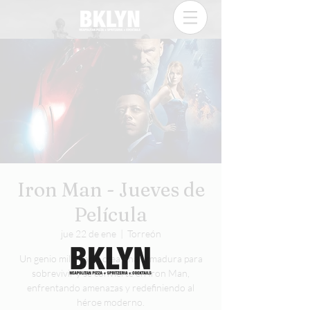
Iron Man - Jueves de
Película
jue 22 de ene
  |  
Torreón
Un genio millonario crea una armadura para
sobrevivir y se convierte en Iron Man,
enfrentando amenazas y redefiniendo al
héroe moderno.