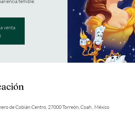
pariencia temible.
la venta
s
cación
mero de Cobián Centro, 27000 Torreón, Coah., México