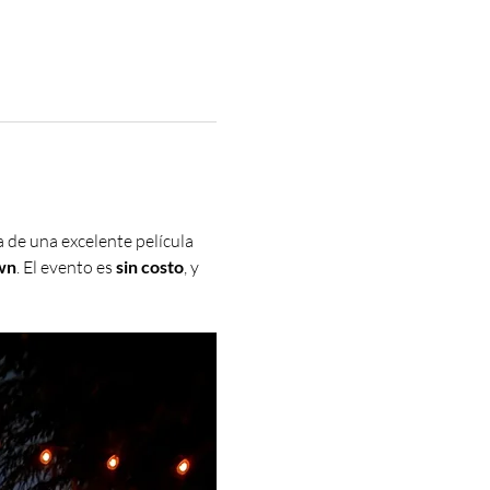
 de una excelente película 
wn
. El evento es 
sin costo
, y 