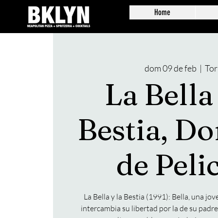
Home
dom 09 de feb
  |  
Tor
La Bella
Bestia, D
de Peli
La Bella y la Bestia (1991): Bella, una jov
intercambia su libertad por la de su padre