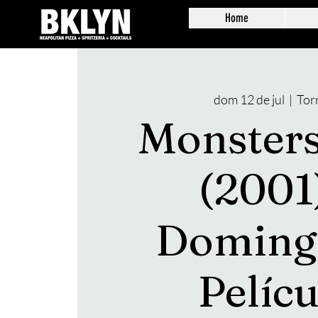
Home
dom 12 de jul
  |  
Tor
Monsters,
(2001)
Doming
Pelícu