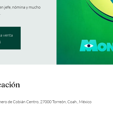
nen jefe, nómina y mucho
.
la venta
s
cación
mero de Cobián Centro, 27000 Torreón, Coah., México