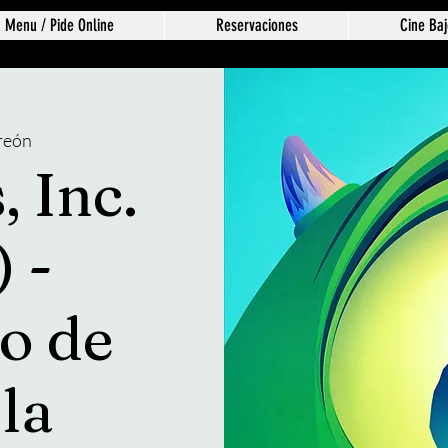
Menu / Pide Online
Reservaciones
Cine Baj
reón
 Inc.
 -
o de
la