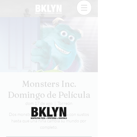
Monsters Inc.
Domingo de Película
dom 17 de ago
  |  
Torreón
Dos monstruos generan energía con sustos
hasta que una niña cambia su mundo por
completo.