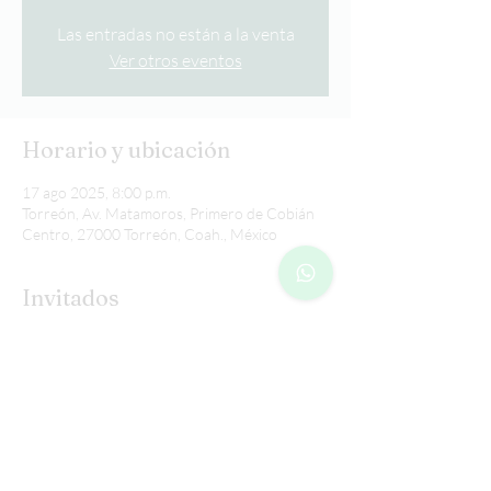
Las entradas no están a la venta
Ver otros eventos
Horario y ubicación
17 ago 2025, 8:00 p.m.
Torreón, Av. Matamoros, Primero de Cobián
Centro, 27000 Torreón, Coah., México
Invitados
+47 otros invitados
Compartir este evento