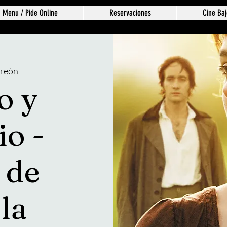
Menu / Pide Online
Reservaciones
Cine Baj
rreón
o y
io -
 de
la