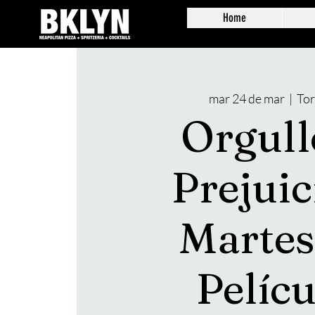
Home
mar 24 de mar
  |  
To
Orgull
Prejuic
Martes
Pelícu