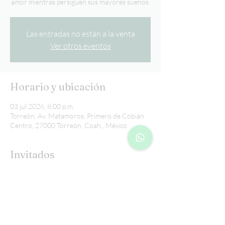
amor mientras persiguen sus mayores sueños.
Las entradas no están a la venta
Ver otros eventos
Horario y ubicación
03 jul 2026, 8:00 p.m.
Torreón, Av. Matamoros, Primero de Cobián
Centro, 27000 Torreón, Coah., México
Invitados
+26 otros invitados