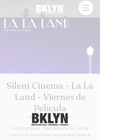
Silent Cinema - La La
Land - Viernes de
Película
vie 03 de jul
  |  
Torreón
Con audífonos y bajo las estrellas, vive la
historia de dos soñadores que descubren el