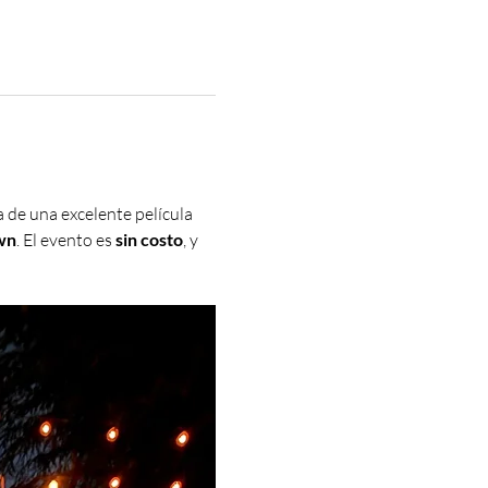
 de una excelente película 
wn
. El evento es 
sin costo
, y 