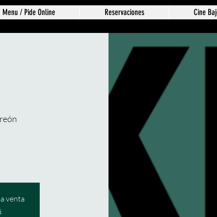
Menu / Pide Online
Reservaciones
Cine Baj
reón
t
la venta
s