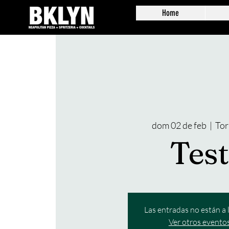
Home
dom 02 de feb
  |  
Tor
Tes
Las entradas no están a 
Ver otros evento